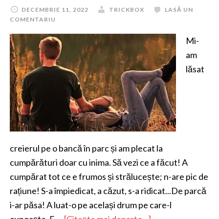
DECEMBRIE 11, 2022
TRICKBOX
LASĂ UN
COMENTARIU
Mi-
am
lăsat
creierul pe o bancă în parc și am plecat la
cumpărături doar cu inima. Să vezi ce a făcut! A
cumpărat tot ce e frumos și strălucește; n-are pic de
rațiune! S-a împiedicat, a căzut, s-a ridicat...De parcă
i-ar păsa! A luat-o pe același drum pe care-l