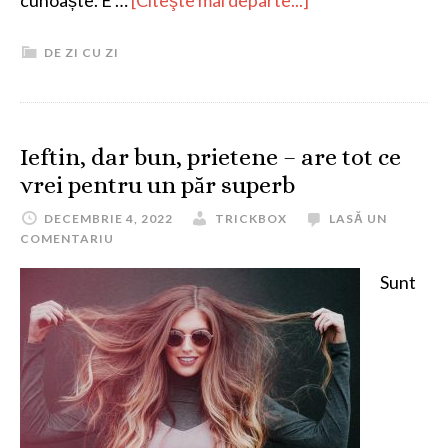
cunoaște. E …
[Citeşte mai departe...]
DE ZI CU ZI
Ieftin, dar bun, prietene – are tot ce
vrei pentru un păr superb
DECEMBRIE 4, 2022
TRICKBOX
LASĂ UN
COMENTARIU
Sunt