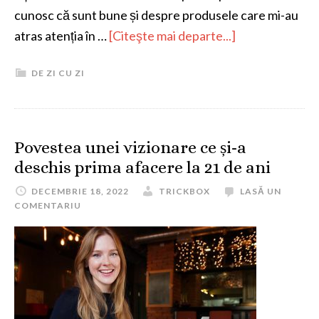
cunosc că sunt bune și despre produsele care mi-au
atras atenția în …
[Citeşte mai departe...]
DE ZI CU ZI
Povestea unei vizionare ce și-a
deschis prima afacere la 21 de ani
DECEMBRIE 18, 2022
TRICKBOX
LASĂ UN
COMENTARIU